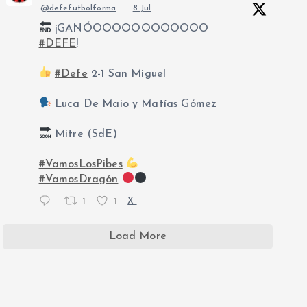
@defefutbolforma
·
8 Jul
¡GANÓOOOOOOOOOOOO
#DEFE
!
#Defe
2-1 San Miguel
Luca De Maio y Matías Gómez
Mitre (SdE)
#VamosLosPibes
#VamosDragón
1
1
X
Load More