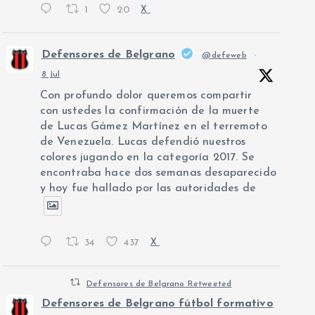
1
20
X
Defensores de Belgrano
@defeweb
·
8 Jul
Con profundo dolor queremos compartir
con ustedes la confirmación de la muerte
de Lucas Gámez Martínez en el terremoto
de Venezuela. Lucas defendió nuestros
colores jugando en la categoría 2017. Se
encontraba hace dos semanas desaparecido
y hoy fue hallado por las autoridades de
34
437
X
Defensores de Belgrano Retweeted
Defensores de Belgrano fútbol formativo