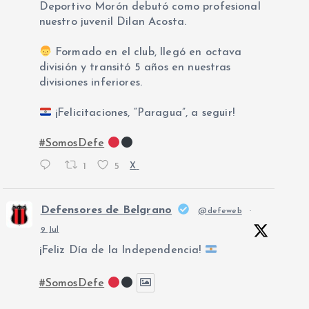
Deportivo Morón debutó como profesional
nuestro juvenil Dilan Acosta.
Formado en el club, llegó en octava
división y transitó 5 años en nuestras
divisiones inferiores.
¡Felicitaciones, “Paragua”, a seguir!
#SomosDefe
1
5
X
Defensores de Belgrano
@defeweb
·
9 Jul
¡Feliz Día de la Independencia!
#SomosDefe