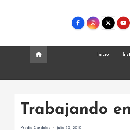
S
k
i
p
t
o
c
Inicio
Ins
o
n
t
e
n
t
Trabajando en
Predio Cardales
julio 30, 2010