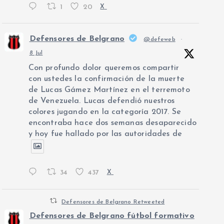
1
20
X
Defensores de Belgrano
@defeweb
·
8 Jul
Con profundo dolor queremos compartir
con ustedes la confirmación de la muerte
de Lucas Gámez Martínez en el terremoto
de Venezuela. Lucas defendió nuestros
colores jugando en la categoría 2017. Se
encontraba hace dos semanas desaparecido
y hoy fue hallado por las autoridades de
34
437
X
Defensores de Belgrano Retweeted
Defensores de Belgrano fútbol formativo