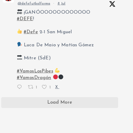
@defefutbolforma
·
8 Jul
¡GANÓOOOOOOOOOOOO
#DEFE
!
#Defe
2-1 San Miguel
Luca De Maio y Matías Gómez
Mitre (SdE)
#VamosLosPibes
#VamosDragón
1
1
X
Load More