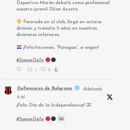
Deportivo Morón debutó como profesional
nuestro juvenil Dilan Acosta.
Formado en el club, llegó en octava
división y transitó 5 años en nuestras
divisiones inferiores.
¡Felicitaciones, “Paragua”, a seguir!
#SomosDefe
1
5
X
Defensores de Belgrano
@defeweb
·
9 Jul
¡Feliz Día de la Independencia!
#SomosDefe