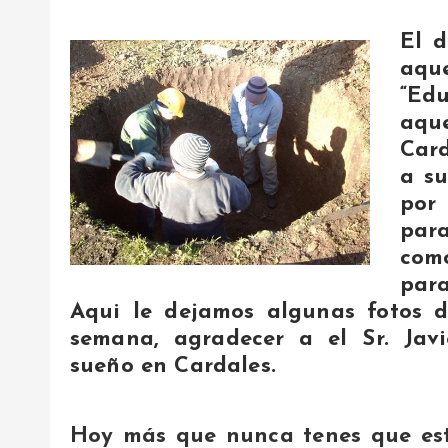
El d
aqu
“Ed
aqu
Card
a su
por
par
como
para
Aqui le dejamos algunas fotos d
semana, agradecer a el Sr. Jav
sueño en Cardales.
Hoy más que nunca tenes que est