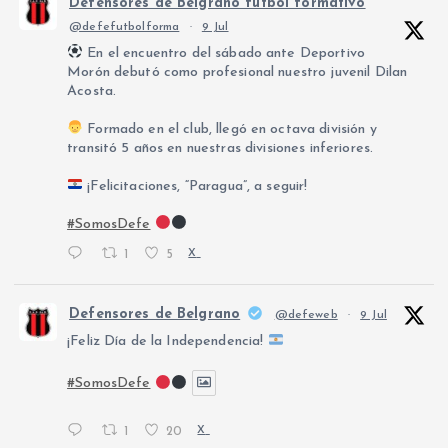
Defensores de Belgrano fútbol formativo
@defefutbolforma
·
9 Jul
En el encuentro del sábado ante Deportivo
Morón debutó como profesional nuestro juvenil Dilan
Acosta.
Formado en el club, llegó en octava división y
transitó 5 años en nuestras divisiones inferiores.
¡Felicitaciones, “Paragua”, a seguir!
#SomosDefe
1
5
X
Defensores de Belgrano
@defeweb
·
9 Jul
¡Feliz Día de la Independencia!
#SomosDefe
1
20
X