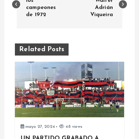
a
los
Walter
campeones
Adrián
de 1972
Viqueira
v
e
g
Related Posts
a
c
i
ó
n
mayo 27, 2024
48 views
UN PARTIDO GRABADO A