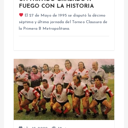
d
FUEGO CON LA HISTORIA
e
El 27 de Mayo de 1995 se disputó la décimo
séptima y última jornada del Torneo Clausura de
e
la Primera B Metropolitana.
n
t
r
a
d
a
s