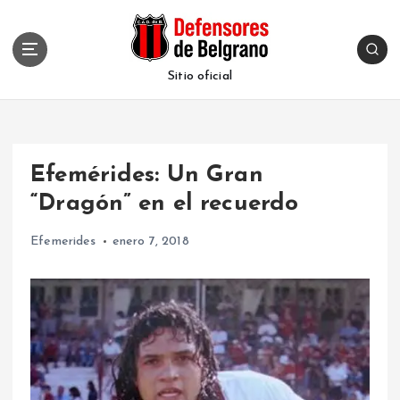
S
k
i
p
Sitio oficial
t
o
c
o
Efemérides: Un Gran
n
t
“Dragón” en el recuerdo
e
n
Efemerides
enero 7, 2018
t