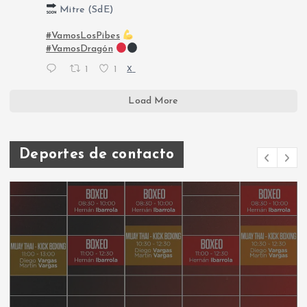
Mitre (SdE)
#VamosLosPibes
#VamosDragón
1
1
X
Load More
Deportes de contacto