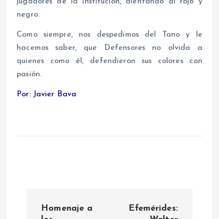
jugadores de la institución, alentando al rojo y
negro.
Como siempre, nos despedimos del Tano y le
hacemos saber, que Defensores no olvida a
quienes como él, defendieron sus colores con
pasión.
Por: Javier Bava
N
Homenaje a
Efemérides: