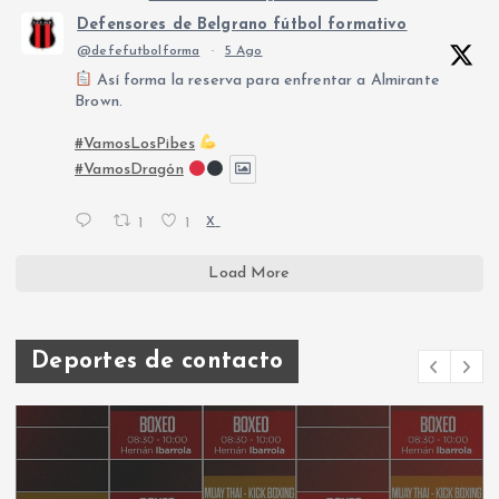
Defensores de Belgrano fútbol formativo
@defefutbolforma
·
5 Ago
Así forma la reserva para enfrentar a Almirante
Brown.
#VamosLosPibes
#VamosDragón
1
1
X
Load More
Deportes de contacto