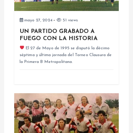
ó
n
mayo 27, 2024
51 views
d
UN PARTIDO GRABADO A
FUEGO CON LA HISTORIA
e
El 27 de Mayo de 1995 se disputó la décimo
séptima y última jornada del Torneo Clausura de
e
la Primera B Metropolitana.
n
t
r
a