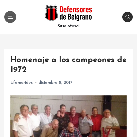
S
k
i
p
Sitio oficial
t
o
c
o
Homenaje a los campeones de
n
t
1972
e
n
Efemerides
diciembre 8, 2017
t