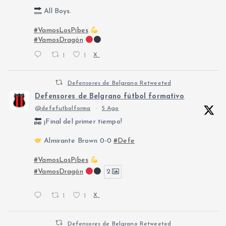
All Boys.
#VamosLosPibes
#VamosDragón
1
1
X
Defensores de Belgrano Retweeted
Defensores de Belgrano fútbol formativo
@defefutbolforma
·
5 Ago
¡Final del primer tiempo!
Almirante Brown 0-0
#Defe
#VamosLosPibes
#VamosDragón
2
1
1
X
Defensores de Belgrano Retweeted