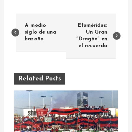
N
A medio
Efemérides:
a
siglo de una
Un Gran
hazaña
“Dragón” en
el recuerdo
v
e
g
Related Posts
a
c
i