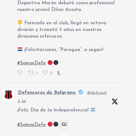
Deportivo Morón debutó como profesional
nuestro juvenil Dilan Acosta.
Formado en el club, llegó en octava
división y transitó 5 años en nuestras
divisiones inferiores.
¡Felicitaciones, “Paragua”, a seguir!
#SomosDefe
1
5
X
Defensores de Belgrano
@defeweb
·
9 Jul
¡Feliz Día de la Independencia!
#SomosDefe