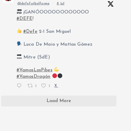
@defefutbolforma
·
8 Jul
¡GANÓOOOOOOOOOOOO
#DEFE
!
#Defe
2-1 San Miguel
Luca De Maio y Matías Gómez
Mitre (SdE)
#VamosLosPibes
#VamosDragón
1
1
X
Load More