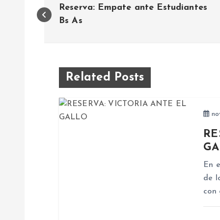
Reserva: Empate ante Estudiantes
a
Bs As
v
e
Related Posts
g
nov
a
RE
GA
c
En e
de l
i
con 
ó