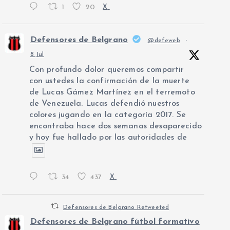
1
20
X
Defensores de Belgrano
@defeweb
·
8 Jul
Con profundo dolor queremos compartir
con ustedes la confirmación de la muerte
de Lucas Gámez Martínez en el terremoto
de Venezuela. Lucas defendió nuestros
colores jugando en la categoría 2017. Se
encontraba hace dos semanas desaparecido
y hoy fue hallado por las autoridades de
34
437
X
Defensores de Belgrano Retweeted
Defensores de Belgrano fútbol formativo