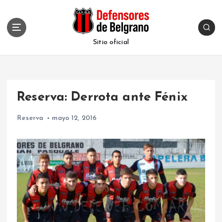
S
k
i
p
Sitio oficial
t
o
c
o
Reserva: Derrota ante Fénix
n
t
Reserva
mayo 12, 2016
e
n
t