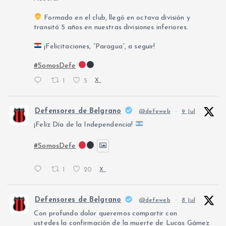
Formado en el club, llegó en octava división y
transitó 5 años en nuestras divisiones inferiores.
¡Felicitaciones, “Paragua”, a seguir!
#SomosDefe
1
5
X
Defensores de Belgrano
@defeweb
·
9 Jul
¡Feliz Día de la Independencia!
#SomosDefe
1
20
X
Defensores de Belgrano
@defeweb
·
8 Jul
Con profundo dolor queremos compartir con
ustedes la confirmación de la muerte de Lucas Gámez