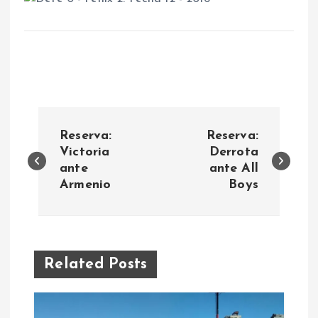
N
Reserva:
Reserva:
a
Victoria
Derrota
ante
ante All
Armenio
Boys
v
e
g
Related Posts
a