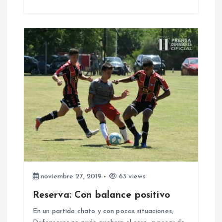
r
a
d
a
s
noviembre 27, 2019
63 views
Reserva: Con balance positivo
En un partido chato y con pocas situaciones,