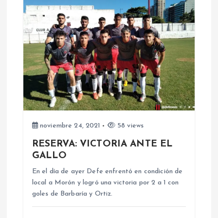
c
i
ó
n
d
e
noviembre 24, 2021
58 views
RESERVA: VICTORIA ANTE EL
e
GALLO
n
En el día de ayer Defe enfrentó en condición de
local a Morón y logró una victoria por 2 a 1 con
goles de Barbaría y Ortiz.
t