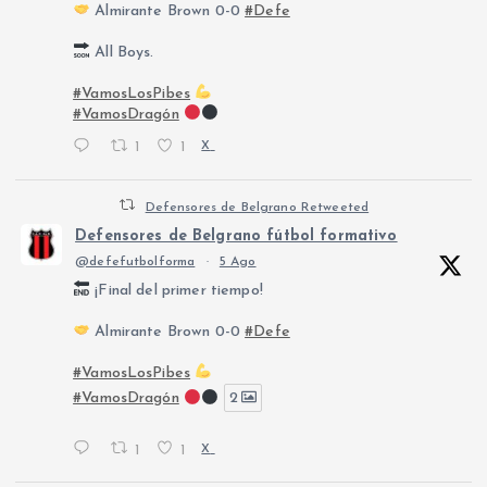
Almirante Brown 0-0
#Defe
All Boys.
#VamosLosPibes
#VamosDragón
1
1
X
Defensores de Belgrano Retweeted
Defensores de Belgrano fútbol formativo
@defefutbolforma
·
5 Ago
¡Final del primer tiempo!
Almirante Brown 0-0
#Defe
#VamosLosPibes
#VamosDragón
2
1
1
X