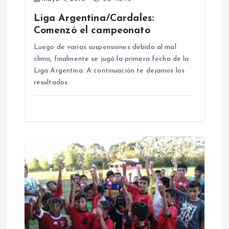
e
Liga Argentina/Cardales:
Comenzó el campeonato
n
Luego de varias suspensiones debido al mal
clima, finalmente se jugó la primera fecha de la
t
Liga Argentina. A continuación te dejamos los
resultados.
r
a
d
a
s