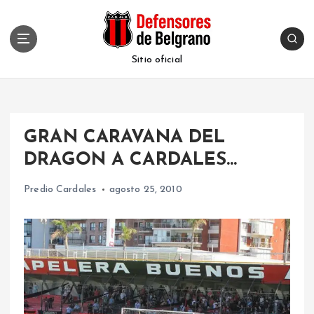
S
k
i
p
Sitio oficial
t
o
c
o
GRAN CARAVANA DEL
n
t
DRAGON A CARDALES…
e
n
Predio Cardales
agosto 25, 2010
t