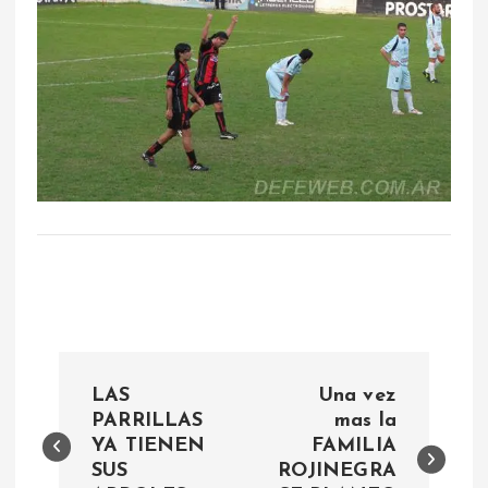
N
LAS
Una vez
a
PARRILLAS
mas la
YA TIENEN
FAMILIA
SUS
ROJINEGRA
v