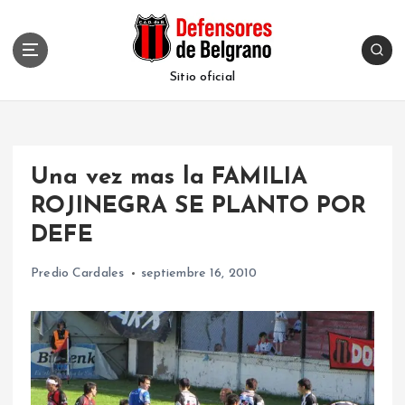
S
k
i
p
Sitio oficial
t
o
c
o
Una vez mas la FAMILIA
n
t
ROJINEGRA SE PLANTO POR
e
DEFE
n
t
Predio Cardales
septiembre 16, 2010