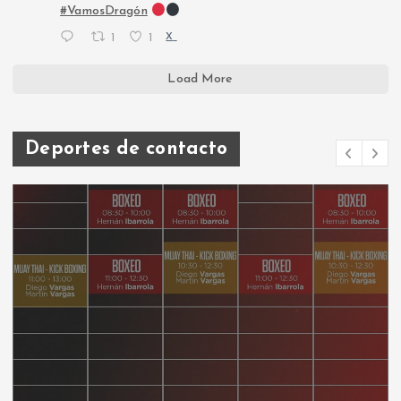
#VamosDragón
1
1
X
Load More
Deportes de contacto