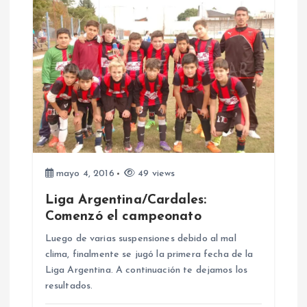
a
c
i
ó
n
d
mayo 4, 2016
49 views
Liga Argentina/Cardales:
e
Comenzó el campeonato
Luego de varias suspensiones debido al mal
e
clima, finalmente se jugó la primera fecha de la
Liga Argentina. A continuación te dejamos los
n
resultados.