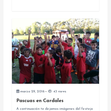
t
r
a
d
a
s
marzo 29, 2016
43 views
Pascuas en Cardales
A continuación te dejamos imágenes del festejo