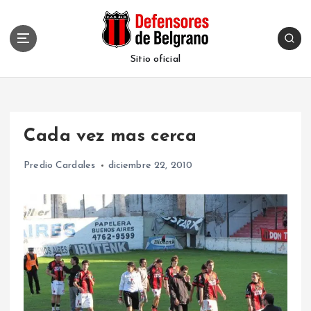
S
k
i
p
Sitio oficial
t
o
c
o
Cada vez mas cerca
n
t
Predio Cardales
diciembre 22, 2010
e
n
t