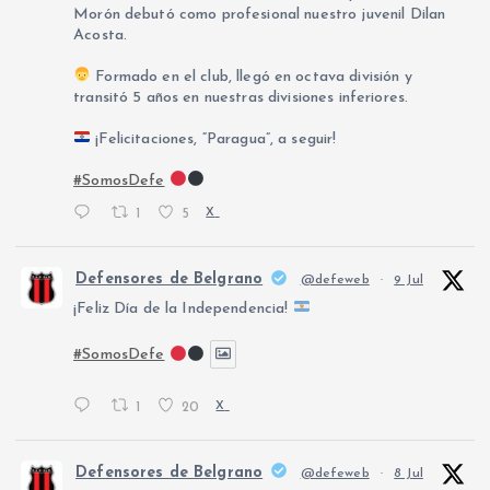
Morón debutó como profesional nuestro juvenil Dilan
Acosta.
Formado en el club, llegó en octava división y
transitó 5 años en nuestras divisiones inferiores.
¡Felicitaciones, “Paragua”, a seguir!
#SomosDefe
1
5
X
Defensores de Belgrano
@defeweb
·
9 Jul
¡Feliz Día de la Independencia!
#SomosDefe
1
20
X
Defensores de Belgrano
@defeweb
·
8 Jul