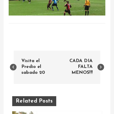
N
Visita el
CADA DIA
a
Predio el
FALTA
sabado 20
MENOS!!!
v
e
Related Posts
g