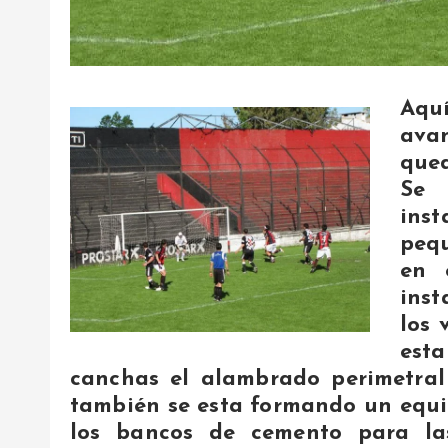
Aqu
avan
qued
Se 
inst
pequ
en 
inst
los 
est
canchas el alambrado perimetral
también se esta formando un equi
los bancos de cemento para las