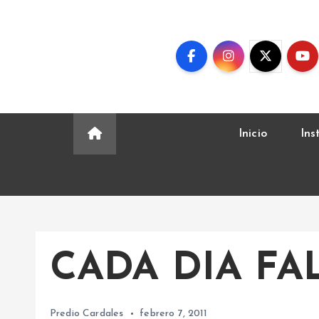
S
k
i
p
t
o
c
Inicio
Ins
o
n
t
e
n
t
CADA DIA FAL
Predio Cardales
febrero 7, 2011