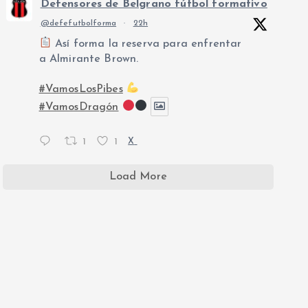
Defensores de Belgrano fútbol formativo
@defefutbolforma
·
22h
Así forma la reserva para enfrentar
a Almirante Brown.
#VamosLosPibes
#VamosDragón
1
1
X
Load More