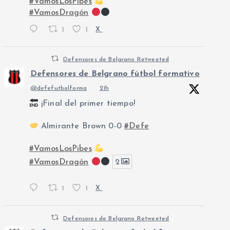
#VamosLosPibes
#VamosDragón
1
1
X
Defensores de Belgrano Retweeted
Defensores de Belgrano fútbol formativo
@defefutbolforma
·
21h
¡Final del primer tiempo!
Almirante Brown 0-0
#Defe
#VamosLosPibes
#VamosDragón
2
1
1
X
Defensores de Belgrano Retweeted