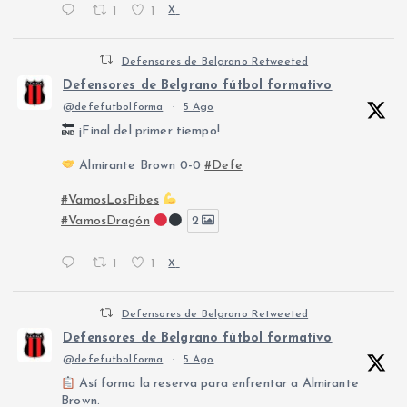
1
1
X
Defensores de Belgrano Retweeted
Defensores de Belgrano fútbol formativo
@defefutbolforma
·
5 Ago
¡Final del primer tiempo!
Almirante Brown 0-0
#Defe
#VamosLosPibes
#VamosDragón
2
1
1
X
Defensores de Belgrano Retweeted
Defensores de Belgrano fútbol formativo
@defefutbolforma
·
5 Ago
Así forma la reserva para enfrentar a Almirante
Brown.