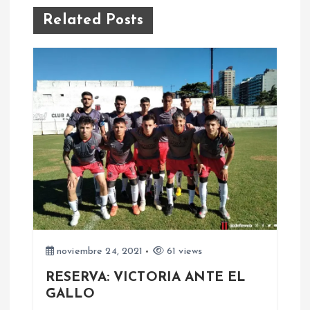
g
Related Posts
a
c
i
ó
n
d
e
noviembre 24, 2021
61 views
RESERVA: VICTORIA ANTE EL
e
GALLO