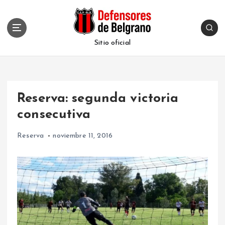
S
k
i
p
Sitio oficial
t
o
c
o
Reserva: segunda victoria
n
t
consecutiva
e
n
Reserva
noviembre 11, 2016
t