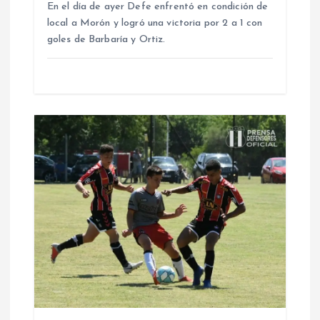
n
En el día de ayer Defe enfrentó en condición de
local a Morón y logró una victoria por 2 a 1 con
goles de Barbaría y Ortiz.
t
r
a
d
a
s