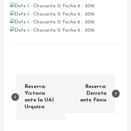
N
Reserva:
Reserva:
a
Victoria
Derrota
ante la UAI
ante Fénix
Urquiza
v
e