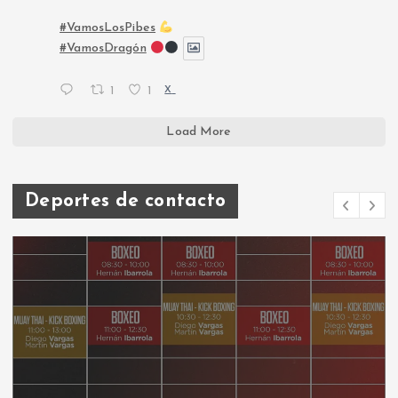
#VamosLosPibes
#VamosDragón
1
1
X
Load More
Deportes de contacto