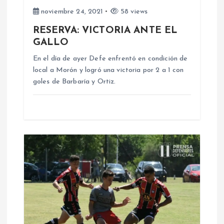
e
noviembre 24, 2021
58 views
RESERVA: VICTORIA ANTE EL
e
GALLO
n
En el día de ayer Defe enfrentó en condición de
local a Morón y logró una victoria por 2 a 1 con
goles de Barbaría y Ortiz.
t
r
a
d
a
s