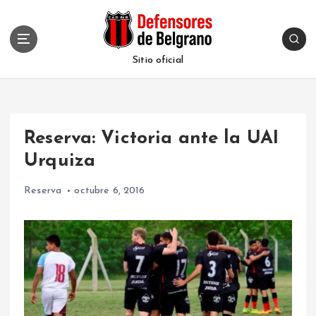
S
k
i
p
Sitio oficial
t
o
c
o
Reserva: Victoria ante la UAI
n
t
Urquiza
e
n
Reserva
octubre 6, 2016
t