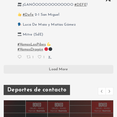
¡GANÓOOOOOOOOOOOO
#DEFE
!
#Defe
2-1 San Miguel
Luca De Maio y Matías Gómez
Mitre (SdE)
#VamosLosPibes
#VamosDragón
1
1
X
Load More
Deportes de contacto