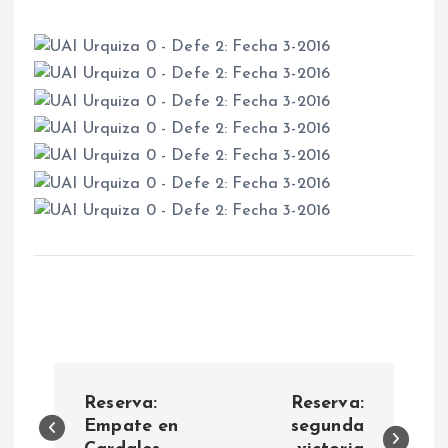
N
Reserva:
Reserva:
a
Empate en
segunda