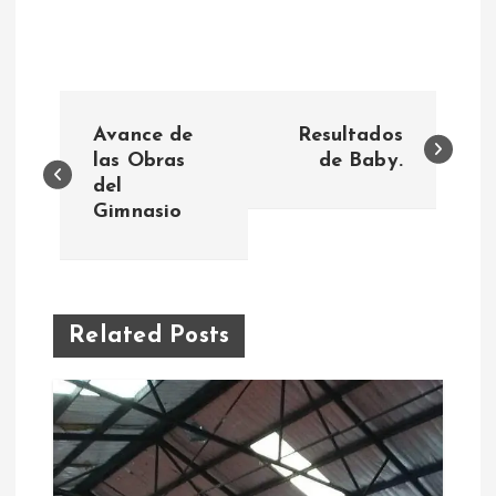
N
Avance de
Resultados
a
las Obras
de Baby.
del
Gimnasio
v
e
g
Related Posts
a
c
i