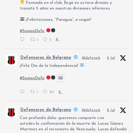
Formado en el club, llegó en octava división y
transitó 5 años en nuestras divisiones inferiores.
¡Felicitaciones, “Paragua”, a seguir!
#SomosDefe
1
5
X
Defensores de Belgrano
@defeweb
·
9 Jul
¡Feliz Día de la Independencia!
#SomosDefe
1
20
X
Defensores de Belgrano
@defeweb
·
8 Jul
Con profundo dolor queremos compartir con
ustedes la confirmación de la muerte de Lucas Gámez
Martínez en el terremoto de Venezuela. Lucas defendió