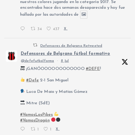
nuestros colores jugando en la categoría 2017. Se
encontraba hace dos semanas desaparecido y hoy fue
hallado por las autoridades de
34
437
X
Defensores de Belgrano Retweeted
Defensores de Belgrano fútbol formativo
@defefutbolforma
·
8 Jul
¡GANÓOOOOOOOOOOOO
#DEFE
!
#Defe
2-1 San Miguel
Luca De Maio y Matías Gómez
Mitre (SdE)
#VamosLosPibes
#VamosDragón
1
1
X