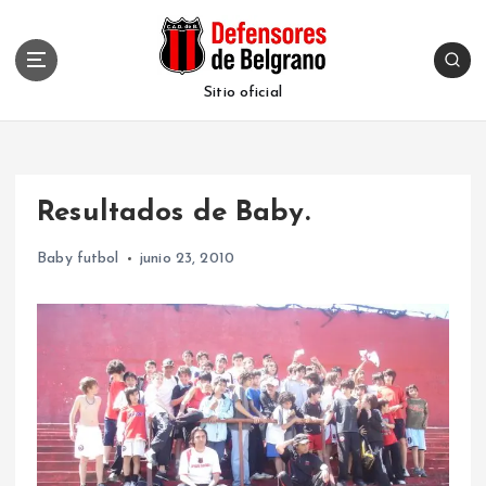
S
k
i
p
Sitio oficial
t
o
c
o
Resultados de Baby.
n
t
Baby futbol
junio 23, 2010
e
n
t