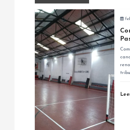
e
feb
g
Co
a
Pa
Como
c
canc
reno
i
trib
ó
Lee
n
d