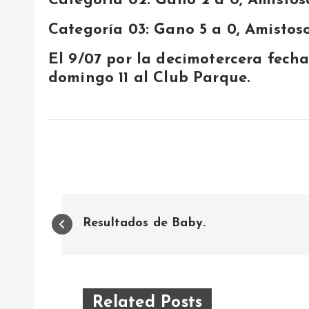
Categoría 02: Gano 2 a 0, Amistos
Categoría 03: Gano 5 a 0, Amistoso
El 9/07 por la decimotercera fecha
domingo 11 al Club Parque.
N
Resultados de Baby.
a
v
Related Posts