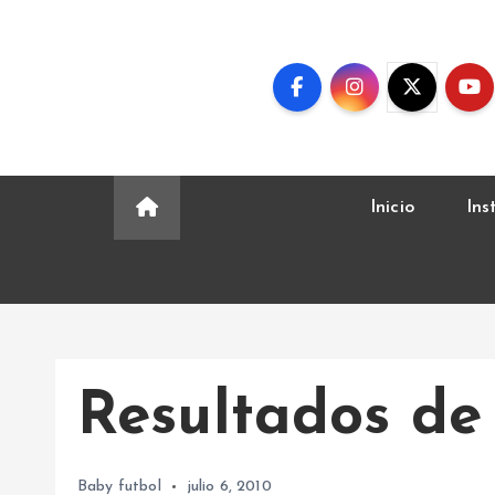
S
k
i
p
t
o
c
Inicio
Ins
o
n
t
e
n
t
Resultados de
Baby futbol
julio 6, 2010