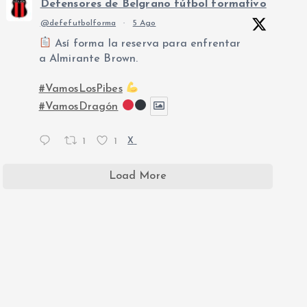
Defensores de Belgrano fútbol formativo
@defefutbolforma
·
5 Ago
Así forma la reserva para enfrentar
a Almirante Brown.
#VamosLosPibes
#VamosDragón
1
1
X
Load More