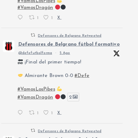
#VamosLosPibes
#VamosDragón
1
1
X
Defensores de Belgrano Retweeted
Defensores de Belgrano fútbol formativo
@defefutbolforma
·
5 Ago
¡Final del primer tiempo!
Almirante Brown 0-0
#Defe
#VamosLosPibes
#VamosDragón
2
1
1
X
Defensores de Belgrano Retweeted