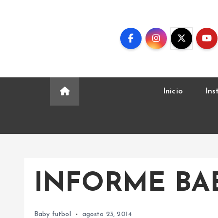
S
k
i
p
t
o
c
Inicio
Ins
o
n
t
e
n
t
INFORME BA
Baby futbol
agosto 23, 2014