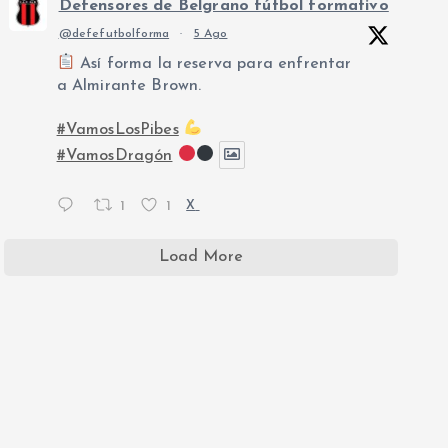
Defensores de Belgrano fútbol formativo
@defefutbolforma
·
5 Ago
Así forma la reserva para enfrentar
a Almirante Brown.
#VamosLosPibes
#VamosDragón
1
1
X
Load More