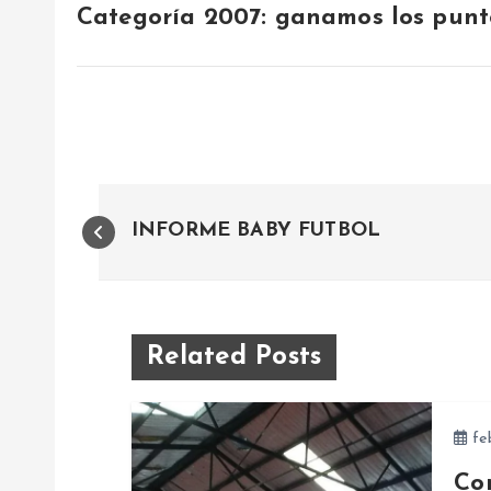
Categoría 2007: ganamos los punt
N
INFORME BABY FUTBOL
a
v
Related Posts
e
feb
g
Co