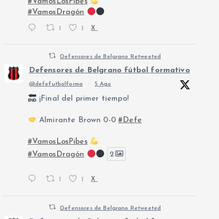
#VamosLosPibes
#VamosDragón
1
1
X
Defensores de Belgrano Retweeted
Defensores de Belgrano fútbol formativo
@defefutbolforma
·
5 Ago
¡Final del primer tiempo!
Almirante Brown 0-0
#Defe
#VamosLosPibes
#VamosDragón
2
1
1
X
Defensores de Belgrano Retweeted