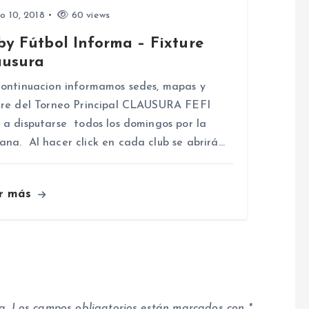
io 10, 2018
60 views
by Fútbol Informa – Fixture
ausura
ntinuacion informamos sedes, mapas y
ure del Torneo Principal CLAUSURA FEFI
 a disputarse todos los domingos por la
na. Al hacer click en cada club se abrirá…
r más
a.
Los campos obligatorios están marcados con
*