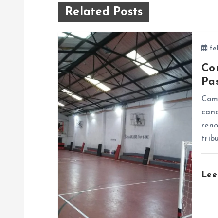
v
Related Posts
e
feb
g
Co
a
Pa
Como
c
canc
reno
i
trib
ó
Lee
n