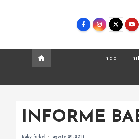
S
k
i
p
t
o
c
Inicio
Ins
o
n
t
e
n
t
INFORME BA
Baby futbol
agosto 29, 2014