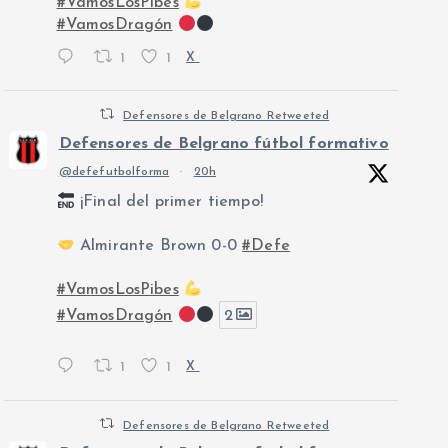
#VamosLosPibes
#VamosDragón
1
1
X
Defensores de Belgrano Retweeted
Defensores de Belgrano fútbol formativo
@defefutbolforma
·
20h
¡Final del primer tiempo!
Almirante Brown 0-0
#Defe
#VamosLosPibes
#VamosDragón
2
1
1
X
Defensores de Belgrano Retweeted