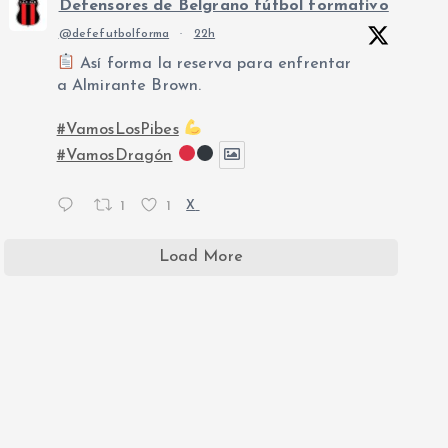
Defensores de Belgrano fútbol formativo
@defefutbolforma
·
22h
Así forma la reserva para enfrentar
a Almirante Brown.
#VamosLosPibes
#VamosDragón
1
1
X
Load More